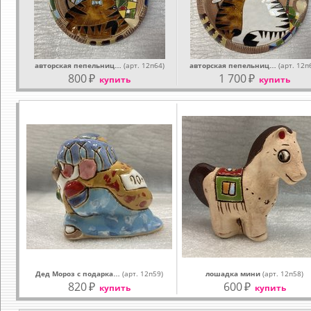
авторская пепельниц…
(арт. 12п64)
авторская пепельниц…
(арт. 12п
800
₽
1 700
₽
купить
купить
Дед Мороз с подарка…
(арт. 12п59)
лошадка мини
(арт. 12п58)
820
₽
600
₽
купить
купить