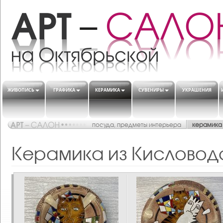
ЖИВОПИСЬ
ГРАФИКА
КЕРАМИКА
СУВЕНИРЫ
УКРАШЕНИЯ
посуда, предметы интерьера
керамика
Керамика из Кисловод