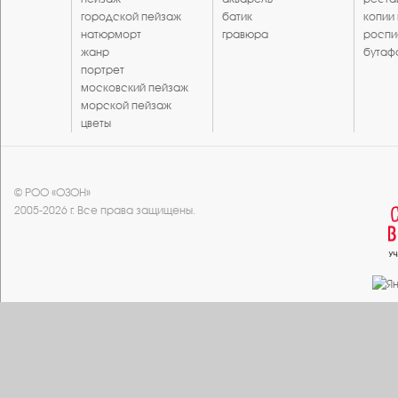
городской пейзаж
батик
копии
натюрморт
гравюра
роспи
жанр
бутаф
портрет
московский пейзаж
морской пейзаж
цветы
© РОО «ОЗОН»
2005-2026 г. Все права защищены.