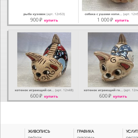
рыба кузовок
(арт. 12п53)
собака с ушами копи…
(арт. 12п
900
₽
1 000
₽
купить
купить
котенок играющий си…
(арт. 12п48)
котенок играющий го…
(арт. 12п
600
₽
600
₽
купить
купить
ЖИВОПИСЬ
ГРАФИКА
УСЛУГ
пейзаж
акварель
реста