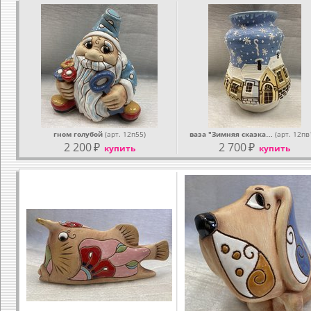
гном голубой
(арт. 12п55)
ваза "Зимняя сказка…
(арт. 12пв
2 200
₽
2 700
₽
купить
купить