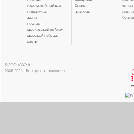
городской пейзаж
батик
копии
натюрморт
гравюра
роспи
жанр
бутаф
портрет
московский пейзаж
морской пейзаж
цветы
© РОО «ОЗОН»
2005-2026 г. Все права защищены.