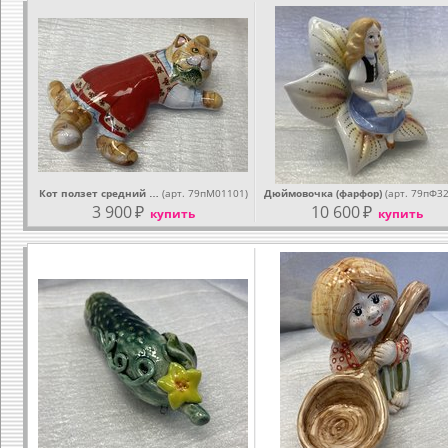
Кот ползет средний …
(арт. 79пМ01101)
Дюймовочка (фарфор)
(арт. 79пФ3
3 900
₽
10 600
₽
купить
купить