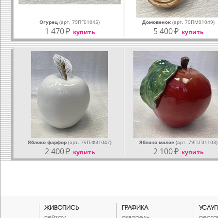
Огурец
(арт. 79ПГ01045)
Домовенок
(арт. 79ПМ01049)
1 470
₽
5 400
₽
купить
купить
Яблоко фарфор
(арт. 79П.Ф31047)
Яблоко малое
(арт. 79П.Г01103)
2 400
₽
2 100
₽
купить
купить
ЖИВОПИСЬ
ГРАФИКА
УСЛУГ
пейзаж
акварель
реста