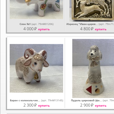
Слон №1
(арт. 79пМ01206)
Изразец "Иван-царев…
(арт. 79п.Г1
4 000
₽
4 800
₽
купить
купить
Баран с колокольчик…
(арт. 79пМ13145)
Пудель цирковой (фа…
(арт. 79п
2 300
₽
2 900
₽
купить
купить