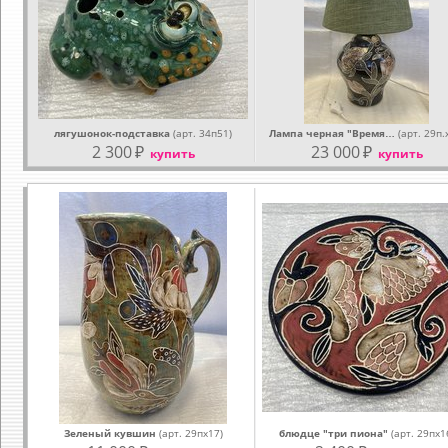
лягушонок-подставка
(арт. 34п51)
Лампа черная "Время…
(арт. 29п.
2 300
₽
23 000
₽
купить
купить
Зеленый кувшин
(арт. 29пх17)
блюдце "три пиона"
(арт. 29пх1