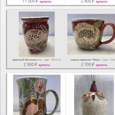
11 000
₽
2 400
₽
купить
купить
красный бочонок с п…
(арт. 29пх11)
чашка красная "Пион…
(арт. 29п
2 900
₽
2 700
₽
купить
купить