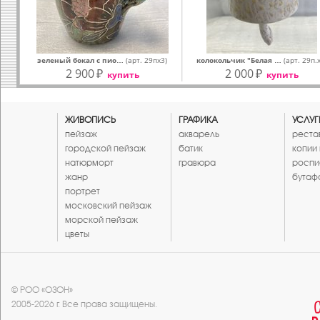
зеленый бокал с пио…
(арт. 29пх3)
колокольчик "Белая …
(арт. 29п.
2 900
₽
2 000
₽
купить
купить
ЖИВОПИСЬ
ГРАФИКА
УСЛУГ
пейзаж
акварель
реста
городской пейзаж
батик
копии
натюрморт
гравюра
роспи
жанр
бутаф
портрет
московский пейзаж
морской пейзаж
цветы
© РОО «ОЗОН»
2005-2026 г. Все права защищены.