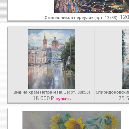
120
Столешников переулок
(арт. 13к38)
Вид на храм Петра и Па…
(арт. 88к58)
Спиридоновски
18 000
₽
25 
купить