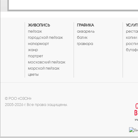
ЖИВОПИСЬ
ГРАФИКА
УСЛУГ
пейзаж
акварель
реста
городской пейзаж
батик
копии
натюрморт
гравюра
роспи
жанр
бутаф
портрет
московский пейзаж
морской пейзаж
цветы
© РОО «ОЗОН»
2005-2026 г. Все права защищены.