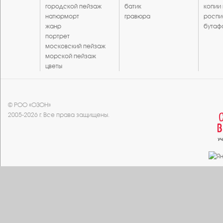
городской пейзаж
батик
копии
натюрморт
гравюра
роспи
жанр
бутаф
портрет
московский пейзаж
морской пейзаж
цветы
© РОО «ОЗОН»
2005-2026 г. Все права защищены.