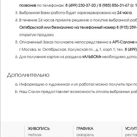
позвонив
по телефонам:
8 (499) 230-37-20 / 8 (985) 856-31-67 (с 
Выбранная Вами работа будет зарезервирована на
24 часа
.
В течение 24 часов примите решение о покупке выбранной раб
Октябрьской или безналично на телефонный номер 8 (915) 259-
открытую продажу.
Оплаченный Заказ получаете непосредственно в
АРТ-Салоне 
г. Москва, м. Октябрьская, Калужская пл., д.1, корп.1; тел.
8 (499
Для получения картин из раздела
«АЛЬБОМ»
необходимо дополн
Дополнительно
Информацию о художниках и их работах можно получить при 
Наш Салон предоставляет возможность оплаты выбранных раб
ЖИВОПИСЬ
ГРАФИКА
УСЛУГ
пейзаж
акварель
реста