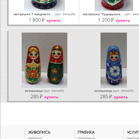
матрешка 7 предметн…
(арт. 44пм28)
матрешка "Сударушка…
(арт. 44п
1 800
₽
1 200
₽
купить
купить
игольница
(арт. 44пм40)
игольница
(арт. 44пм39)
285
₽
285
₽
купить
купить
ЖИВОПИСЬ
ГРАФИКА
УСЛУГ
пейзаж
акварель
реста