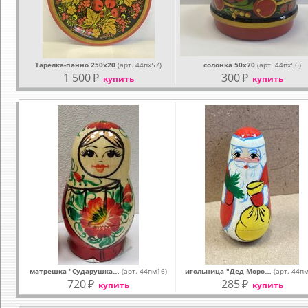
Тарелка-панно 250х20
(арт. 44пх57)
солонка 50х70
(арт. 44пх56)
1 500
₽
300
₽
купить
купить
матрешка "Сударушка…
(арт. 44пм16)
игольница "Дед Моро…
(арт. 44п
720
₽
285
₽
купить
купить