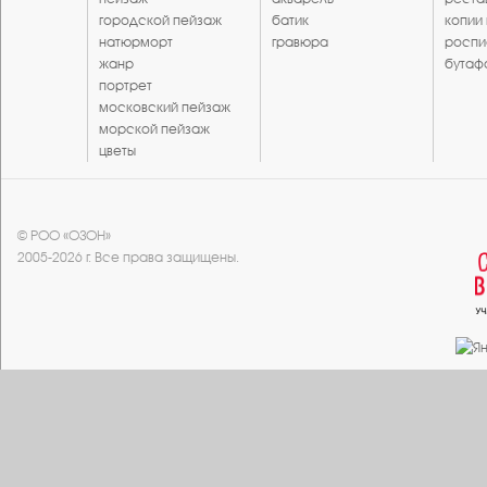
городской пейзаж
батик
копии
натюрморт
гравюра
роспи
жанр
бутаф
портрет
московский пейзаж
морской пейзаж
цветы
© РОО «ОЗОН»
2005-2026 г. Все права защищены.