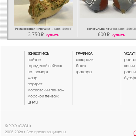
Романовская игрушка…
(арт. 44пр1)
свистулька птичка
(арт. 44пк3)
3 750
₽
600
₽
купить
купить
ЖИВОПИСЬ
ГРАФИКА
УСЛУГ
пейзаж
акварель
реста
городской пейзаж
батик
копии
натюрморт
гравюра
роспи
жанр
бутаф
портрет
московский пейзаж
морской пейзаж
цветы
© РОО «ОЗОН»
2005-2026 г. Все права защищены.