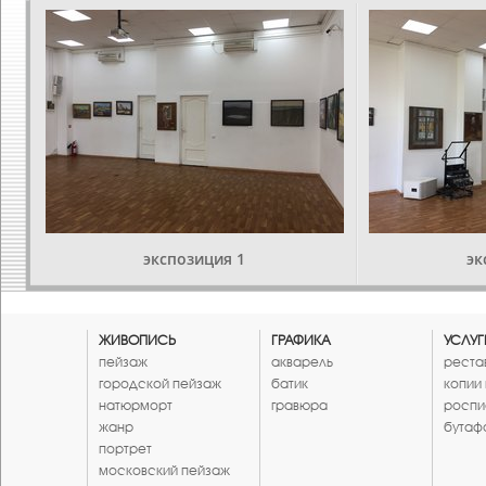
экспозиция 1
эк
ЖИВОПИСЬ
ГРАФИКА
УСЛУГ
пейзаж
акварель
реста
городской пейзаж
батик
копии
натюрморт
гравюра
роспи
жанр
бутаф
портрет
московский пейзаж