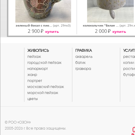
зеленый бокал с пио…
(арт. 29пх3)
колокольчик "Белая …
(арт. 29п.
2 900
₽
2 000
₽
купить
купить
ЖИВОПИСЬ
ГРАФИКА
УСЛУГ
пейзаж
акварель
реста
городской пейзаж
батик
копии
натюрморт
гравюра
роспи
жанр
бутаф
портрет
московский пейзаж
морской пейзаж
цветы
© РОО «ОЗОН»
2005-2026 г. Все права защищены.