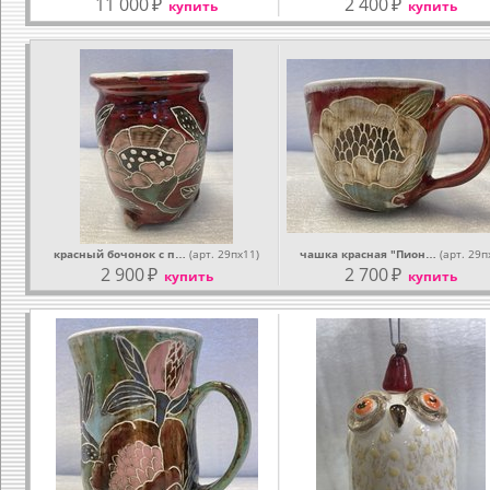
11 000
₽
2 400
₽
купить
купить
красный бочонок с п…
(арт. 29пх11)
чашка красная "Пион…
(арт. 29п
2 900
₽
2 700
₽
купить
купить