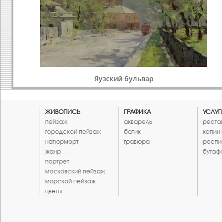
Яузский бульвар
ЖИВОПИСЬ
ГРАФИКА
УСЛУГ
пейзаж
акварель
реста
городской пейзаж
батик
копии
натюрморт
гравюра
роспи
жанр
бутаф
портрет
московский пейзаж
морской пейзаж
цветы