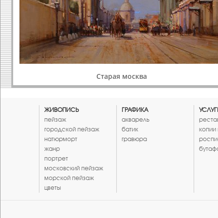
Старая москва
ЖИВОПИСЬ
ГРАФИКА
УСЛУГ
пейзаж
акварель
реста
городской пейзаж
батик
копии
натюрморт
гравюра
роспи
жанр
бутаф
портрет
московский пейзаж
морской пейзаж
цветы