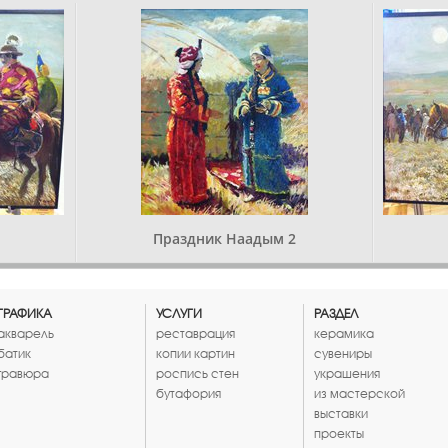
Праздник Наадым 2
ГРАФИКА
УСЛУГИ
РАЗДЕЛ
акварель
реставрация
керамика
батик
копии картин
сувениры
гравюра
роспись стен
украшения
бутафория
из мастерской
выставки
проекты