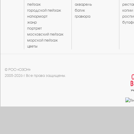
пейзаж
акварель
реста
городской пейзаж
батик
копии
натюрморт
гравюра
роспи
жанр
бутаф
портрет
московский пейзаж
морской пейзаж
цветы
© РОО «ОЗОН»
2005-2026 г. Все права защищены.