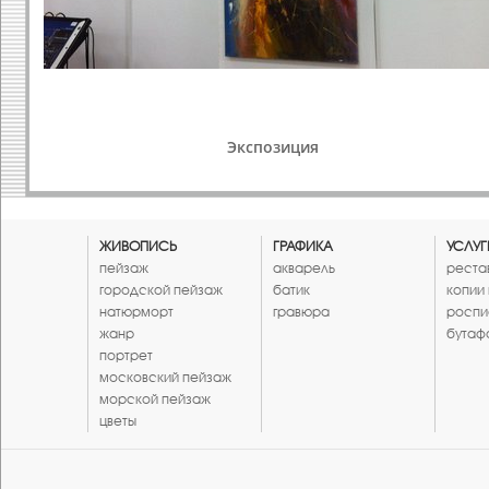
Экспозиция
ЖИВОПИСЬ
ГРАФИКА
УСЛУГ
пейзаж
акварель
реста
городской пейзаж
батик
копии
натюрморт
гравюра
роспи
жанр
бутаф
портрет
московский пейзаж
морской пейзаж
цветы