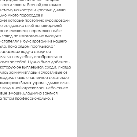
веты и закаты. Весной,как только
и смолу на костре и красили днища
 было много пароходов и
ракет которые постоянно курсировали
это создавало свой неповторимый
 запах свежести, перемешанный с
л завод по изготовление плавучих
о стапелям и буксировали из нашего
ыло, пока рядом проплывала "
 засасывал воду а сзади ее
плыть к нему сбоку и забраться на
гнался за тобой. Нужно было добежать
,которую он выплевывал сзади. Иногда
лись за ними вплавь и счастливые от
проходило наше счастливое советское
ица река Волга: утром в дымке или в
е воду в ней отражалось небо синее
ивые эмоции,Владимир занялся
 а потом профессионально, в