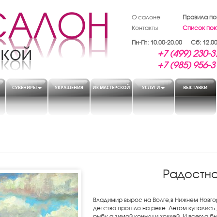
О салоне
Правила по
Контакты
Список пок
Пн-Пт: 10.00-20.00 Сб: 12.00
+7 (499) 230-3
+7 (985) 956-3
СУВЕНИРЫ
УКРАШЕНИЯ
ИЗ МАСТЕРСКОЙ
УСЛУГИ
ВЫСТАВКИ
Радостн
Владимир вырос на Волге,в Нижнем Новго
детство прошло на реке. Летом купались ,
рыбу, а зимой коньки и хоккей. И всегда б