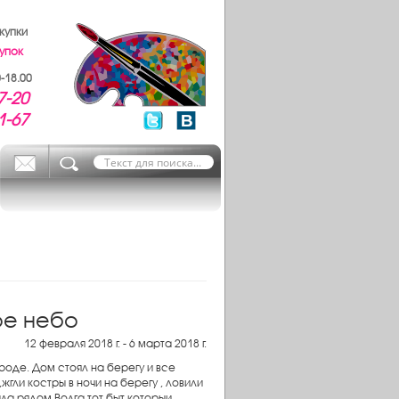
купки
упок
-18.00
7-20
1-67
ое небо
12 февраля 2018 г. - 6 марта 2018 г.
роде. Дом стоял на берегу и все
жгли костры в ночи на берегу , ловили
ыла рядом Волга,тот быт которыи