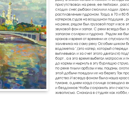
присутствовал на реке, ее пейзажи , расс
сходил снег, рыбаки смолили лодки ,грел
расплавленым гудроном. Тогда, в 70 и 80
катерков,судов на воздушнои подушке , 
на реке; рядом был грузовой порт и все 
звуковой фон и запах. С реки всегда был
запахом солярки и гудрона . Рядом же бы
кранов и время от времени их спускали п
заливчика на саму реку. Особым шиком б
водометка ",(это катер, который спереди
выплевывал и за счет этого двигался) под
борт , а в это время выбегал матросик и 
до кормы и нырнуть в эту бурлящую струю
по реке плыли арбузы и мы, пацаны, охоти
этой добычи поедали их на берегу. Так 
детство.И всегда фоном была наша красав
тумане, а днем когда солнце освещало е
и бездонное.Чтобы сохранить эти счастл
живописью. Сначала в студиях как хобби,