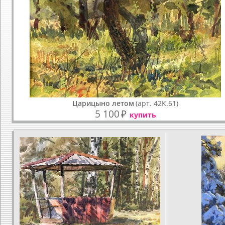
Царицыно летом
(арт. 42К.61)
5 100
₽
купить