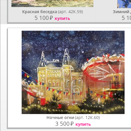
Красная беседка
(арт. 42К.59)
Зимний 
5 100
₽
5 1
купить
Ночные огни
(арт. 12К.60)
3 500
₽
купить