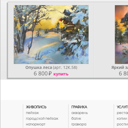
Опушка леса
(арт. 12К.58)
Яркий з
6 800
₽
6 8
купить
ЖИВОПИСЬ
ГРАФИКА
УСЛУГ
пейзаж
акварель
реста
городской пейзаж
батик
копии
натюрморт
гравюра
роспи