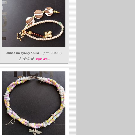
обвес на сумку "Ани…
(арт. 26п.10)
2 550
₽
купить