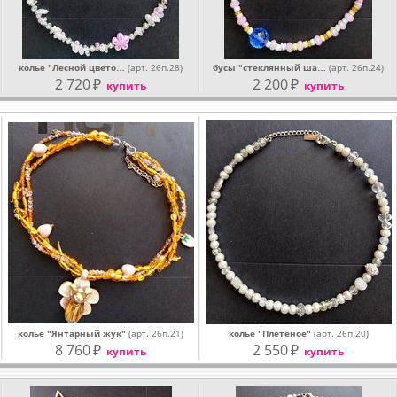
колье "Лесной цвето…
(арт. 26п.28)
бусы "стеклянный ша…
(арт. 26п.24)
2 720
₽
2 200
₽
купить
купить
колье "Янтарный жук"
(арт. 26п.21)
колье "Плетеное"
(арт. 26п.20)
8 760
₽
2 550
₽
купить
купить