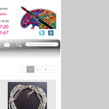
купки
упок
-18.00
7-20
1-67
«
1
2
3
»