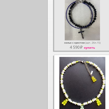
колье с крестом
(арт. 26п.15)
4 590
₽
купить