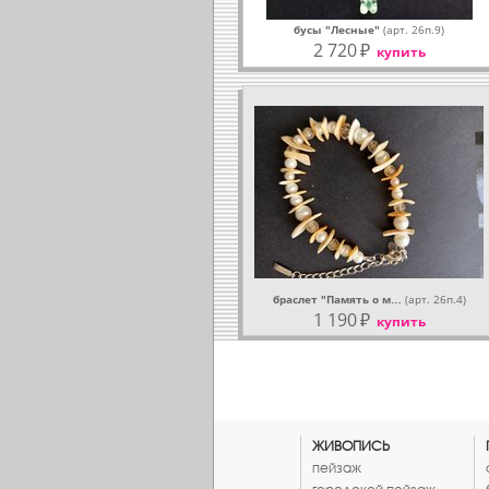
бусы "Лесные"
(арт. 26п.9)
2 720
₽
купить
браслет "Память о м…
(арт. 26п.4)
1 190
₽
купить
ЖИВОПИСЬ
пейзаж