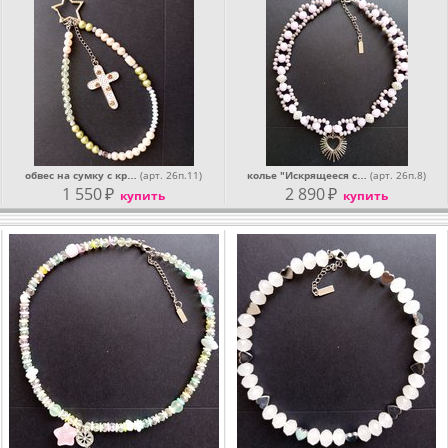
обвес на сумку с кр…
(арт. 26п.11)
колье "Искрящееся с…
(арт. 26п.8)
1 550
₽
2 890
₽
купить
купить