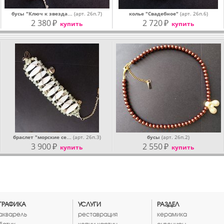
бусы "Ключ к звезда…
(арт. 26п.7)
колье "Свадебное"
(арт. 26п.6)
2 380
₽
2 720
₽
купить
купить
браслет "морские се…
(арт. 26п.3)
бусы
(арт. 26п.2)
3 900
₽
2 550
₽
купить
купить
ГРАФИКА
УСЛУГИ
РАЗДЕЛ
акварель
реставрация
керамика