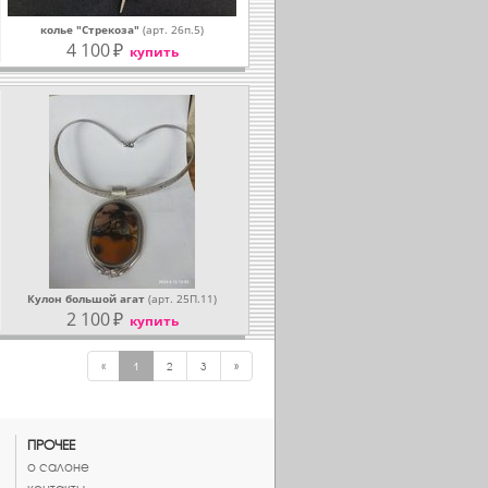
колье "Стрекоза"
(арт. 26п.5)
4 100
₽
купить
Кулон большой агат
(арт. 25П.11)
2 100
₽
купить
«
1
2
3
»
ПРОЧЕЕ
о салоне