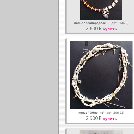
колье "леопардовое …
(арт. 26п29)
2 600
₽
купить
колье "Облачко"
(арт. 26п.22)
2 900
₽
купить