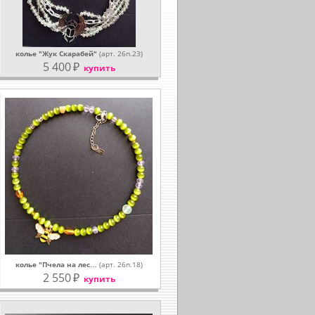
колье "Жук Скарабей"
(арт. 26п.23)
5 400
₽
купить
колье "Пчела на лес…
(арт. 26п.18)
2 550
₽
купить