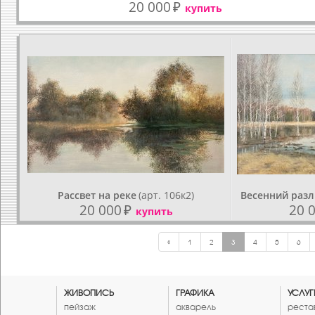
20 000
₽
купить
Рассвет на реке
(арт. 106к2)
Весенний раз
20 000
₽
20 
купить
«
1
2
3
4
5
6
ЖИВОПИСЬ
ГРАФИКА
УСЛУГ
пейзаж
акварель
реста