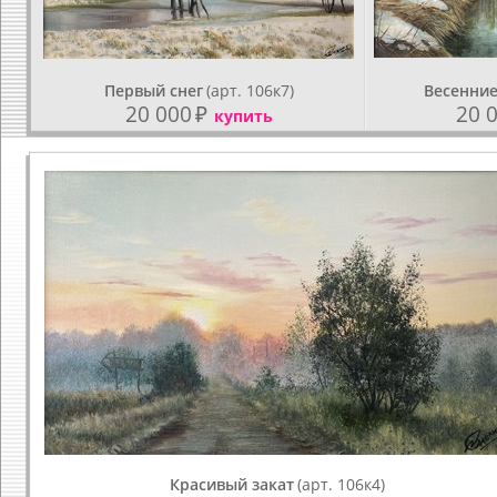
Первый снег
(арт. 106к7)
Весенни
20 000
₽
20 
купить
Красивый закат
(арт. 106к4)