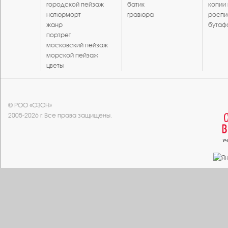
городской пейзаж
батик
копии
натюрморт
гравюра
роспи
жанр
бутаф
портрет
московский пейзаж
морской пейзаж
цветы
© РОО «ОЗОН»
2005-2026 г. Все права защищены.