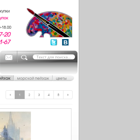
купки
упок
-18.00
7-20
1-67
ейзаж
морской пейзаж
цветы
«
1
2
3
4
5
»