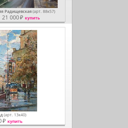
яя Радищевская
(арт. 88к57)
21 000
₽
купить
од
(арт. 13к40)
0
₽
купить