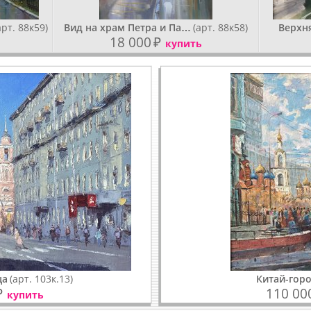
арт. 88к59)
Вид на храм Петра и Па…
(арт. 88к58)
Верхн
18 000
₽
купить
ца
(арт. 103к.13)
Китай-гор
₽
110 00
купить