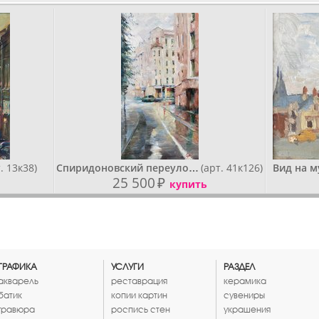
. 13к38)
Спиридоновский переуло…
(арт. 41к126)
Вид на 
25 500
₽
купить
ГРАФИКА
УСЛУГИ
РАЗДЕЛ
акварель
реставрация
керамика
батик
копии картин
сувениры
гравюра
роспись стен
украшения