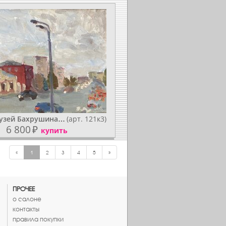
музей Бахрушина…
(арт. 121к3)
6 800
₽
купить
«
1
2
3
4
5
»
ПРОЧЕЕ
о салоне
контакты
правила покупки