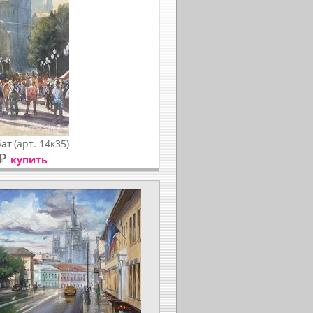
бат
(арт. 14к35)
₽
купить