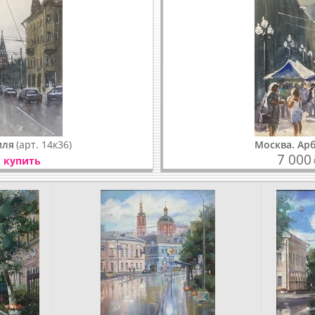
мля
(арт. 14к36)
Москва. Ар
7 000
купить