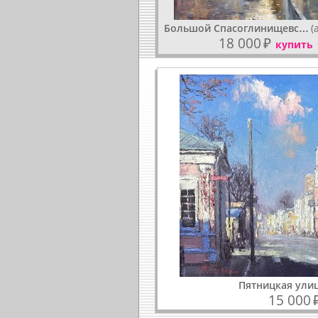
Большой Спасоглинищевс…
(
18 000
₽
купить
Пятницкая ули
15 000