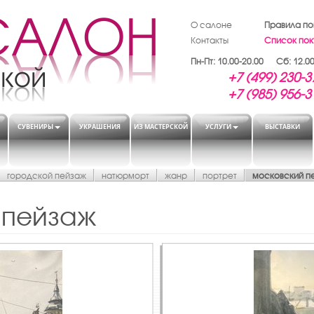
О салоне
Правила по
Контакты
Список пок
Пн-Пт: 10.00-20.00 Сб: 12.00
+7 (499) 230-3
+7 (985) 956-3
СУВЕНИРЫ
УКРАШЕНИЯ
ИЗ МАСТЕРСКОЙ
УСЛУГИ
ВЫСТАВКИ
городской пейзаж
натюрморт
жанр
портрет
московский п
 пейзаж