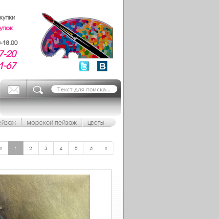
купки
упок
-18.00
7-20
1-67
ейзаж
морской пейзаж
цветы
«
1
2
3
4
5
6
»