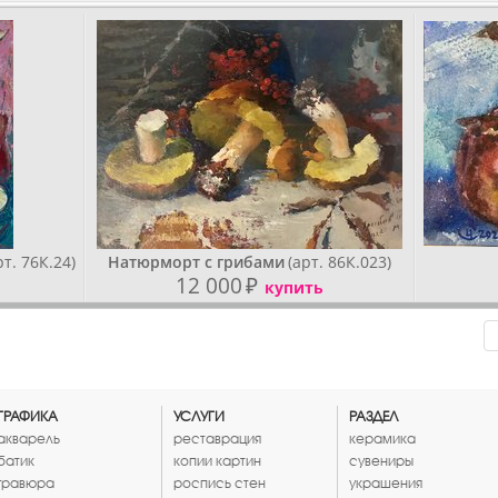
рт. 76К.24)
Натюрморт с грибами
(арт. 86К.023)
12 000
₽
купить
ГРАФИКА
УСЛУГИ
РАЗДЕЛ
акварель
реставрация
керамика
батик
копии картин
сувениры
гравюра
роспись стен
украшения