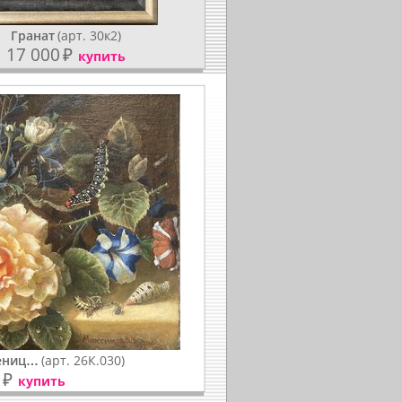
Гранат
(арт. 30к2)
17 000
₽
купить
сениц…
(арт. 26К.030)
₽
купить