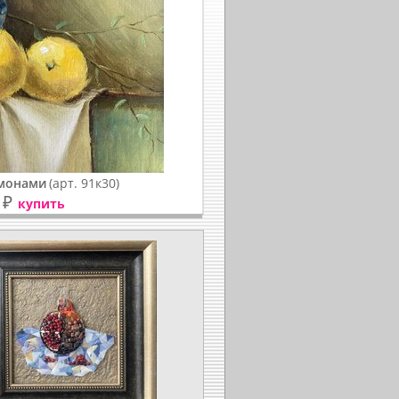
имонами
(арт. 91к30)
₽
купить