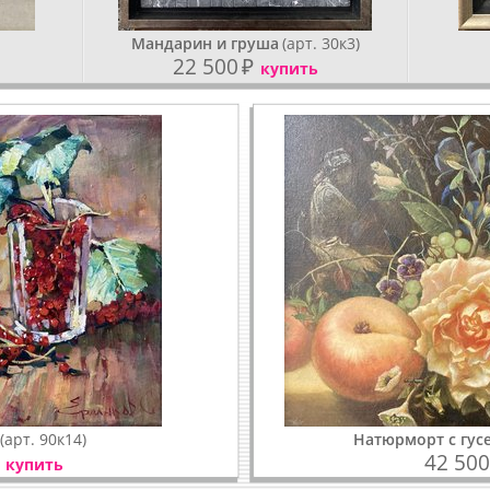
Мандарин и груша
(арт. 30к3)
22 500
₽
купить
(арт. 90к14)
Натюрморт с гу
42 500
купить