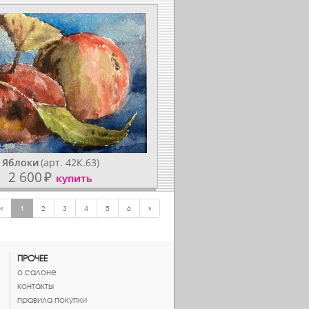
Яблоки
(арт. 42К.63)
2 600
₽
купить
«
1
2
3
4
5
6
»
ПРОЧЕЕ
о салоне
контакты
правила покупки