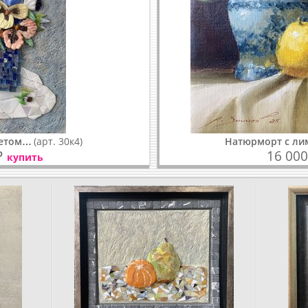
кетом…
(арт. 30к4)
Натюрморт с л
₽
16 000
купить