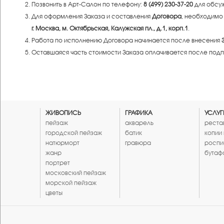
Позвонить в Арт-Салон по телефону:
8 (499) 230-37-20
для обсуж
Для оформления Заказа и составления
Договора
, необходимо
г. Москва, м. Октябрьская, Калужская пл., д.1, корп.1
.
Работа по исполнению Договора начинается после внесения
Оставшаяся часть стоимости Заказа оплачивается после по
ЖИВОПИСЬ
ГРАФИКА
УСЛУГ
пейзаж
акварель
реста
городской пейзаж
батик
копии
натюрморт
гравюра
роспи
жанр
бутаф
портрет
московский пейзаж
морской пейзаж
цветы