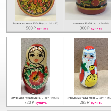
Тарелка-панно 250х20
(арт. 44пх57)
солонка 50х70
(арт. 44пх56)
1 500
₽
300
₽
купить
купить
матрешка "Сударушка…
(арт. 44пм16)
игольница "Дед Моро…
(арт. 44п
720
₽
285
₽
купить
купить