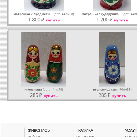
матрешка 7 предметн…
(арт. 44пм28)
матрешка "Сударушка…
(арт. 44п
1 800
₽
1 200
₽
купить
купить
игольница
(арт. 44пм40)
игольница
(арт. 44пм39)
285
₽
285
₽
купить
купить
ЖИВОПИСЬ
ГРАФИКА
УСЛУГ
пейзаж
акварель
реста