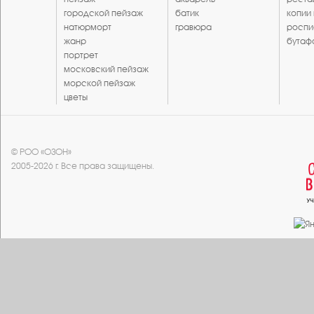
городской пейзаж
батик
копии
натюрморт
гравюра
роспи
жанр
бутаф
портрет
московский пейзаж
морской пейзаж
цветы
© РОО «ОЗОН»
2005-2026 г. Все права защищены.