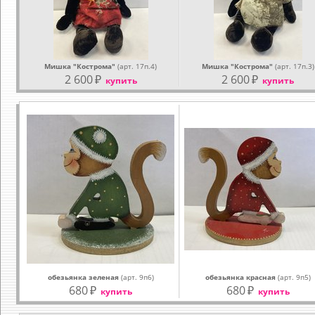
Мишка "Кострома"
(арт. 17п.4)
Мишка "Кострома"
(арт. 17п.3)
2 600
₽
2 600
₽
купить
купить
обезьянка зеленая
(арт. 9п6)
обезьянка красная
(арт. 9п5)
680
₽
680
₽
купить
купить