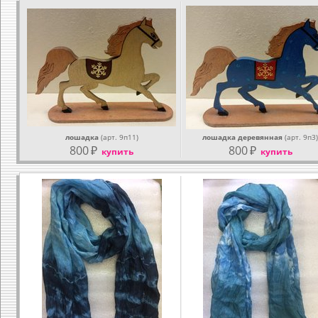
лошадка
(арт. 9п11)
лошадка деревянная
(арт. 9п3)
800
₽
800
₽
купить
купить