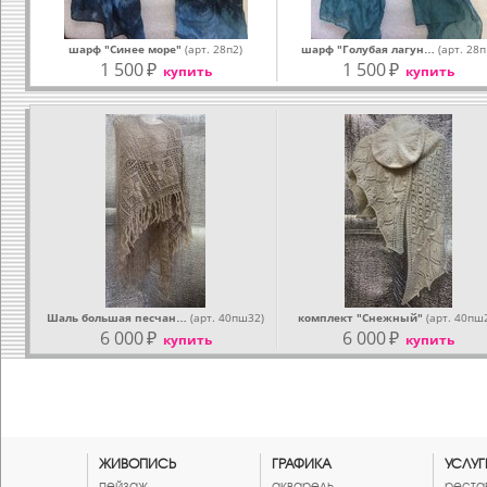
шарф "Синее море"
(арт. 28п2)
шарф "Голубая лагун…
(арт. 28п
1 500
₽
1 500
₽
купить
купить
Шаль большая песчан…
(арт. 40пш32)
комплект "Снежный"
(арт. 40пш
6 000
₽
6 000
₽
купить
купить
ЖИВОПИСЬ
ГРАФИКА
УСЛУГ
пейзаж
акварель
реста