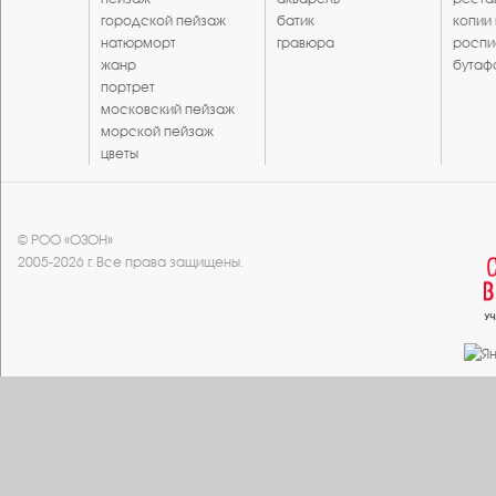
городской пейзаж
батик
копии
натюрморт
гравюра
роспи
жанр
бутаф
портрет
московский пейзаж
морской пейзаж
цветы
© РОО «ОЗОН»
2005-2026 г. Все права защищены.