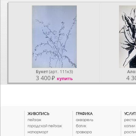
Букет
(арт. 111к3)
Ало
3 400
₽
4 3
купить
ЖИВОПИСЬ
ГРАФИКА
УСЛУГ
пейзаж
акварель
реста
городской пейзаж
батик
копии
натюрморт
гравюра
роспи