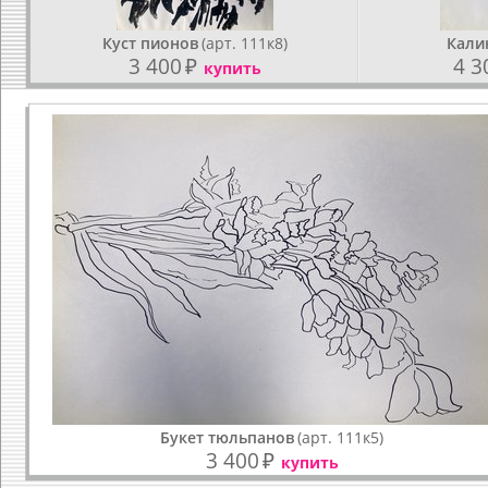
Куст пионов
(арт. 111к8)
Кали
3 400
₽
4 3
купить
Букет тюльпанов
(арт. 111к5)
3 400
₽
купить