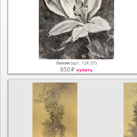
Лилия
(арт. 12К.07)
850
₽
купить