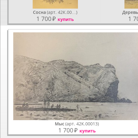
Сосна
(арт. 42К.00…)
Деревь
1 700
₽
1 7
купить
Мыс
(арт. 42К.00013)
1 700
₽
купить