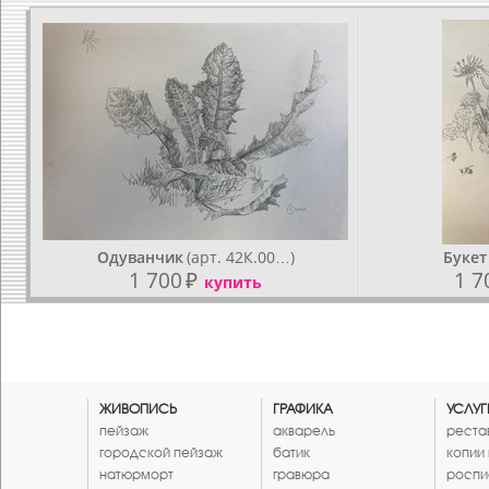
Одуванчик
(арт. 42К.00…)
Букет
1 700
₽
1 7
купить
ЖИВОПИСЬ
ГРАФИКА
УСЛУГ
пейзаж
акварель
реста
городской пейзаж
батик
копии
натюрморт
гравюра
роспи