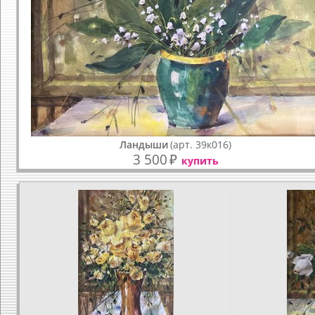
Ландыши
(арт. 39к016)
3 500
₽
купить