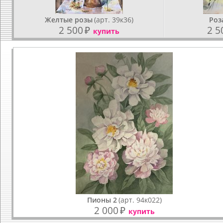
Желтые розы
(арт. 39к36)
Роз
2 500
₽
2 5
купить
Пионы 2
(арт. 94к022)
2 000
₽
купить