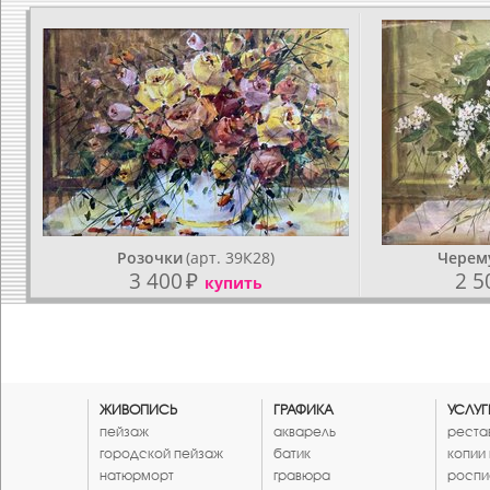
Розочки
(арт. 39К28)
Черем
3 400
₽
2 5
купить
ЖИВОПИСЬ
ГРАФИКА
УСЛУГ
пейзаж
акварель
реста
городской пейзаж
батик
копии
натюрморт
гравюра
роспи