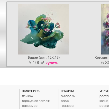
Бадан
(арт. 12К.18)
Хризан
5 100
₽
6 8
купить
ЖИВОПИСЬ
ГРАФИКА
УСЛУГ
пейзаж
акварель
реста
городской пейзаж
батик
копии
натюрморт
гравюра
роспи