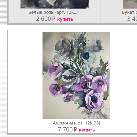
Белые розы
(арт. 12К.31)
Букет 
2 600
₽
3 4
купить
Анемоны
(арт. 12К.28)
7 700
₽
купить