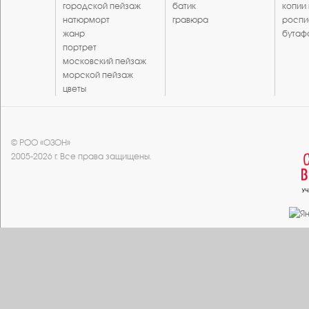
городской пейзаж
батик
копии
натюрморт
гравюра
роспи
жанр
бутаф
портрет
московский пейзаж
морской пейзаж
цветы
© РОО «ОЗОН»
2005-2026 г. Все права защищены.