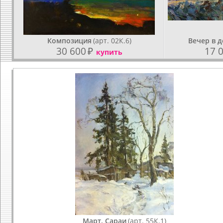
Композиция
(арт. 02К.6)
Вечер в 
30 600
₽
17 
купить
Март. Сараи
(арт. 55К.1)