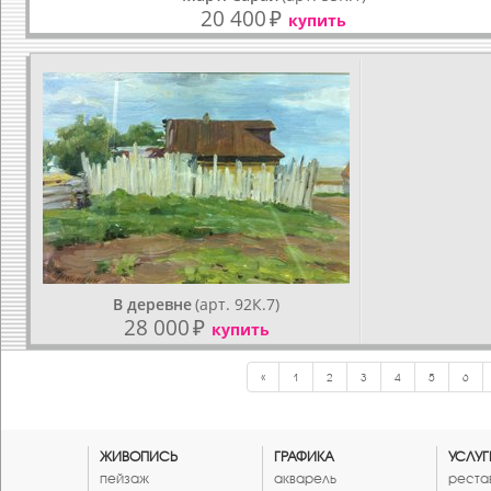
20 400
₽
купить
В деревне
(арт. 92К.7)
28 000
₽
купить
«
1
2
3
4
5
6
ЖИВОПИСЬ
ГРАФИКА
УСЛУГ
пейзаж
акварель
реста