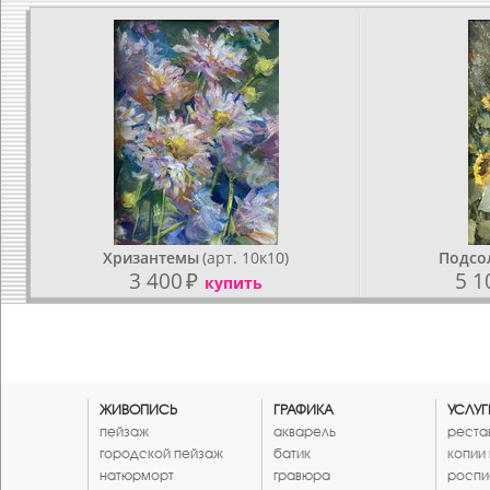
Хризантемы
(арт. 10к10)
Подсо
3 400
₽
5 1
купить
ЖИВОПИСЬ
ГРАФИКА
УСЛУГ
пейзаж
акварель
реста
городской пейзаж
батик
копии
натюрморт
гравюра
роспи