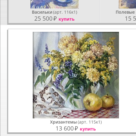
Васильки
(арт. 116к1)
Полевые
25 500
₽
15 
купить
Хризантемы
(арт. 115к1)
13 600
₽
купить