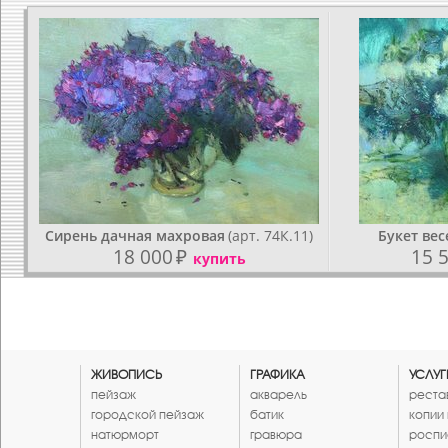
Сирень дачная махровая
(арт. 74К.11)
Букет ве
18 000
₽
15 
купить
ЖИВОПИСЬ
ГРАФИКА
УСЛУГ
пейзаж
акварель
реста
городской пейзаж
батик
копии
натюрморт
гравюра
роспи