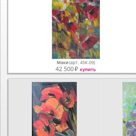
Маки
(арт. 45К.09)
42 500
₽
купить