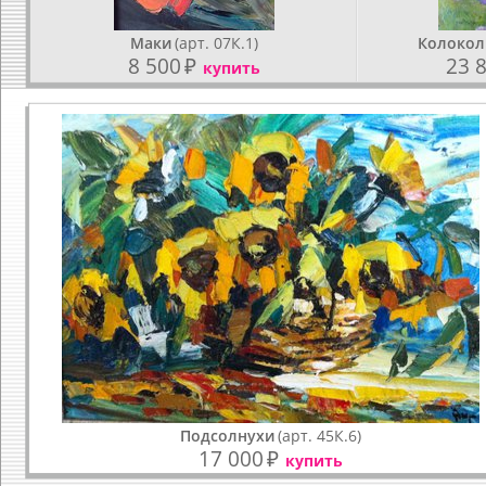
Маки
(арт. 07К.1)
Колокол
8 500
₽
23 
купить
Подсолнухи
(арт. 45К.6)
17 000
₽
купить