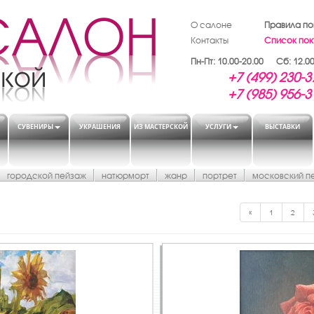
О салоне
Правила по
Контакты
Список пок
Пн-Пт: 10.00-20.00 Сб: 12.00
+7 (499) 230-3
+7 (985) 956-3
СУВЕНИРЫ
УКРАШЕНИЯ
ИЗ МАСТЕРСКОЙ
УСЛУГИ
ВЫСТАВКИ
городской пейзаж
натюрморт
жанр
портрет
московский п
«
1
2