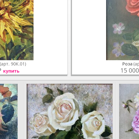
(арт. 90К.01)
Роза
(а
₽
15 000
купить