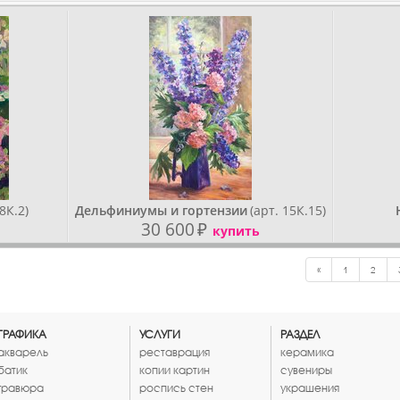
8К.2)
Дельфиниумы и гортензии
(арт. 15К.15)
30 600
₽
купить
«
1
2
ГРАФИКА
УСЛУГИ
РАЗДЕЛ
акварель
реставрация
керамика
батик
копии картин
сувениры
гравюра
роспись стен
украшения