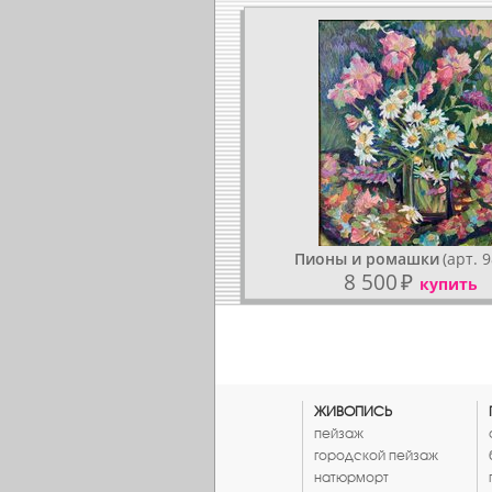
Пионы и ромашки
(арт. 9
8 500
₽
купить
ЖИВОПИСЬ
пейзаж
городской пейзаж
натюрморт