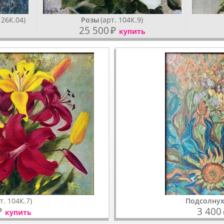
 26К.04)
Розы
(арт. 104К.9)
25 500
₽
купить
т. 104К.7)
Подсолну
₽
3 400
купить