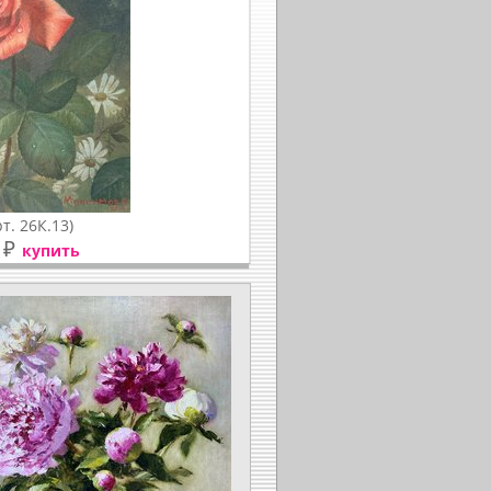
рт. 26К.13)
₽
купить