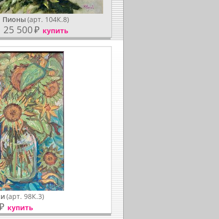
Пионы
(арт. 104К.8)
25 500
₽
купить
хи
(арт. 98К.3)
₽
купить