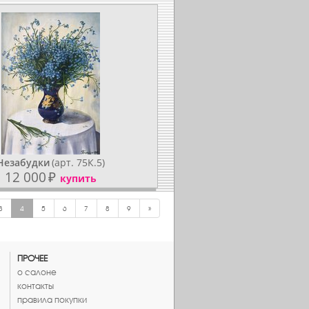
Незабудки
(арт. 75К.5)
12 000
₽
купить
3
4
5
6
7
8
9
»
ПРОЧЕЕ
о салоне
контакты
правила покупки