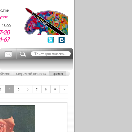
купки
упок
-18.00
7-20
1-67
ейзаж
морской пейзаж
цветы
3
4
5
6
7
8
9
»